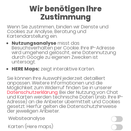
Wir benötigen Ihre
09:00 - 18:00
Zustimmung
Bären-Apotheke
Wenn Sie zustimmen, binden wir Dienste und
Cookies zur Analyse, Beratung und
Kartendarstellung ein.
Nutzungsanalyse
misst das
Haben Sie noch Fragen?
Besuchsverhalten per Cookie. Ihre IP-Adresse
wird umgehend gelöscht, eine Datennutzung
durch Google zu eigenen Zwecken ist
untersagt.
Dann schreiben Sie uns einfach eine Nachricht oder
HERE Maps:
zeigt interaktive Karten.
rufen Sie uns direkt unter 09342 - 5100 an. Wir helfen
Ihnen gerne weiter.
Sie können Ihre Auswahl jederzeit detailliert
anpassen. Weitere Informationen und die
Möglichkeit zum Widerruf finden Sie in unserer
Datenschutzerklärung
. Bei der Nutzung von Chat
und Karten werden technische Daten (insb. Ihre IP-
Ihre Daten
Adresse) an die Anbieter übermittelt und Cookies
gesetzt. Hierfür gelten die Datenschutzhinweise
Vorname*
der jeweiligen Anbieter.
Websiteanalyse
Karten (Here maps)