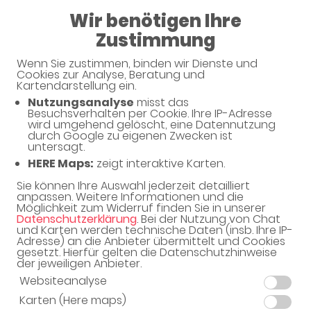
Wir benötigen Ihre
09:00 - 18:00
Zustimmung
Bären-Apotheke
Wenn Sie zustimmen, binden wir Dienste und
Cookies zur Analyse, Beratung und
Kartendarstellung ein.
Nutzungsanalyse
misst das
Unsere Serviceleistungen
Besuchsverhalten per Cookie. Ihre IP-Adresse
wird umgehend gelöscht, eine Datennutzung
durch Google zu eigenen Zwecken ist
untersagt.
Unsere Apotheke bietet eine Vielzahl von
HERE Maps:
zeigt interaktive Karten.
Serviceleistungen rund um Ihre Gesundheit.
Sie können Ihre Auswahl jederzeit detailliert
anpassen. Weitere Informationen und die
Möglichkeit zum Widerruf finden Sie in unserer
Datenschutzerklärung
. Bei der Nutzung von Chat
und Karten werden technische Daten (insb. Ihre IP-
Adresse) an die Anbieter übermittelt und Cookies
gesetzt. Hierfür gelten die Datenschutzhinweise
der jeweiligen Anbieter.
Beratung & Information
Websiteanalyse
Karten (Here maps)