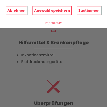
Inkontinenzberatung
Ablehnen
Auswahl speichern
Zustimmen
Impressum
Hilfsmittel & Krankenpflege
Inkontinenzmittel
Blutdruckmessgeräte
Überprüfungen